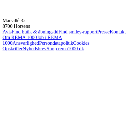
Marsallé 32
8700 Horsens
Avis
Find butik & åbningstid
Find smiley-rapport
Presse
Kontakt
Om REMA 1000
Job i REMA
1000
Ansvarlighed
Persondatapolitik
Cookies
Opskrifter
Nyhedsbrev
Shop.rema1000.dk