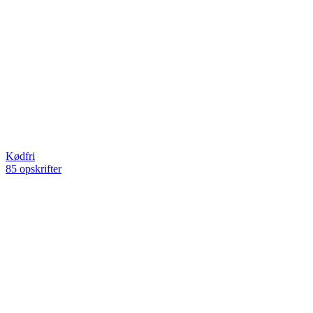
Kødfri
85 opskrifter