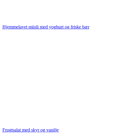
Hjemmelavet müsli med yoghurt og friske bær
Frugtsalat med skyr og vanilje