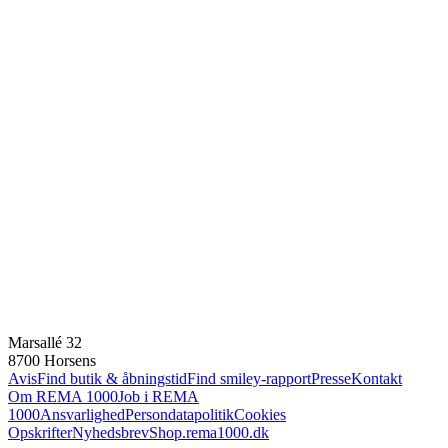
Marsallé 32
8700 Horsens
Avis
Find butik & åbningstid
Find smiley-rapport
Presse
Kontakt
Om REMA 1000
Job i REMA
1000
Ansvarlighed
Persondatapolitik
Cookies
Opskrifter
Nyhedsbrev
Shop.rema1000.dk