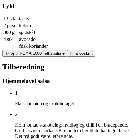
Fyld
12 stk
tacos
2 poser
kebab
300 g
spidskål
4 stk
avocado
frisk koriander
Tilføj til REMA 1000 indkøbsliste
Print opskrift
Tilberedning
Hjemmelavet salsa
1
Flæk tomaten og skalotteløget.
2
Kom tomat, skalotteløg, hvidløg og chili i en bradepande.
Grill i ovnen i cirka 7-8 minutter eller til de har taget farve.
Det må godt være letbrændte.