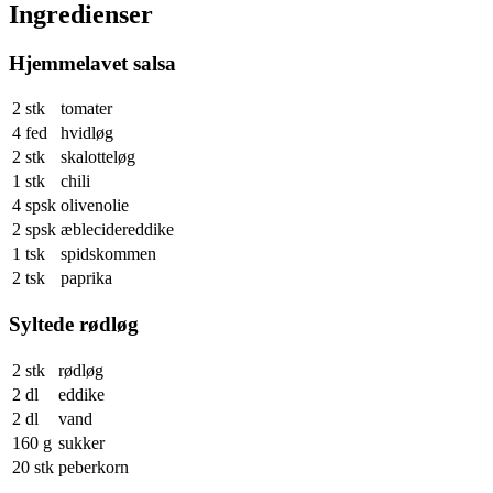
Ingredienser
Hjemmelavet salsa
2 stk
tomater
4 fed
hvidløg
2 stk
skalotteløg
1 stk
chili
4 spsk
olivenolie
2 spsk
æblecidereddike
1 tsk
spidskommen
2 tsk
paprika
Syltede rødløg
2 stk
rødløg
2 dl
eddike
2 dl
vand
160 g
sukker
20 stk
peberkorn