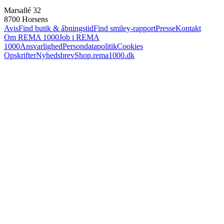
Marsallé 32
8700 Horsens
Avis
Find butik & åbningstid
Find smiley-rapport
Presse
Kontakt
Om REMA 1000
Job i REMA
1000
Ansvarlighed
Persondatapolitik
Cookies
Opskrifter
Nyhedsbrev
Shop.rema1000.dk