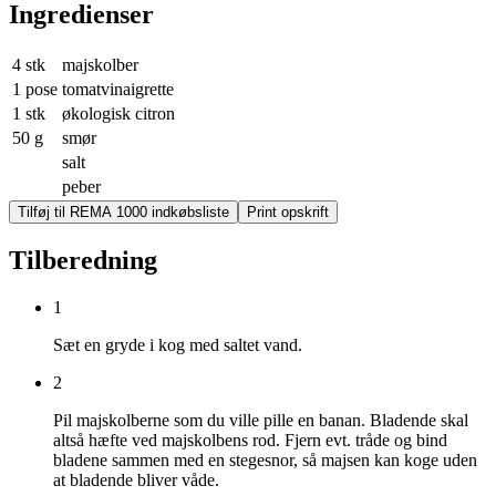
Ingredienser
4 stk
majskolber
1 pose
tomatvinaigrette
1 stk
økologisk citron
50 g
smør
salt
peber
Tilføj til REMA 1000 indkøbsliste
Print opskrift
Tilberedning
1
Sæt en gryde i kog med saltet vand.
2
Pil majskolberne som du ville pille en banan. Bladende skal
altså hæfte ved majskolbens rod. Fjern evt. tråde og bind
bladene sammen med en stegesnor, så majsen kan koge uden
at bladende bliver våde.