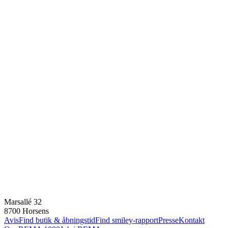
Marsallé 32
8700 Horsens
Avis
Find butik & åbningstid
Find smiley-rapport
Presse
Kontakt