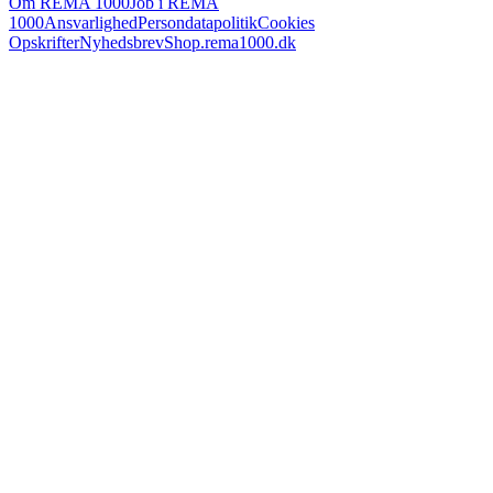
Om REMA 1000
Job i REMA
1000
Ansvarlighed
Persondatapolitik
Cookies
Opskrifter
Nyhedsbrev
Shop.rema1000.dk