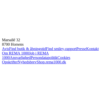
Marsallé 32
8700 Horsens
Avis
Find butik & åbningstid
Find smiley-rapport
Presse
Kontakt
Om REMA 1000
Job i REMA
1000
Ansvarlighed
Persondatapolitik
Cookies
Opskrifter
Nyhedsbrev
Shop.rema1000.dk