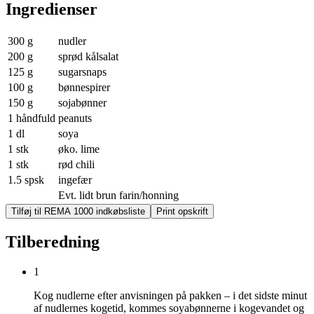
Ingredienser
300 g
nudler
200 g
sprød kålsalat
125 g
sugarsnaps
100 g
bønnespirer
150 g
sojabønner
1 håndfuld
peanuts
1 dl
soya
1 stk
øko. lime
1 stk
rød chili
1.5 spsk
ingefær
Evt. lidt brun farin/honning
Tilføj til REMA 1000 indkøbsliste
Print opskrift
Tilberedning
1
Kog nudlerne efter anvisningen på pakken – i det sidste minut
af nudlernes kogetid, kommes soyabønnerne i kogevandet og